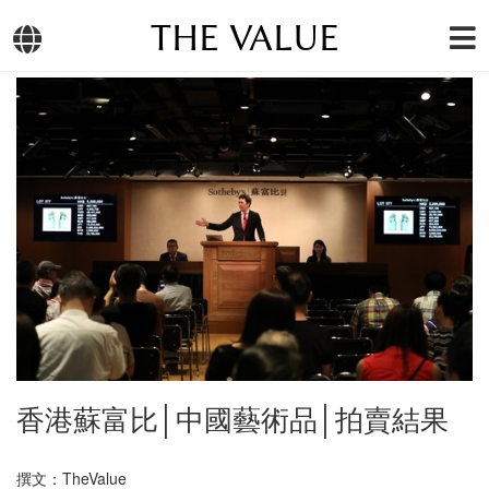
THE VALUE
香港蘇富比│中國藝術品│拍賣結果
撰文：TheValue