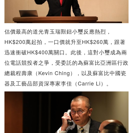
估價最高的道光青玉瑞獸鈕小璽反應熱烈，
HK$200萬起拍，一口價就升至HK$260萬，跟著
迅速衝破HK$400萬關口。此後，這對小璽成為兩
位電話競投者之爭，受委託的為蘇富比亞洲區行政
總裁程壽康（Kevin Ching），以及蘇富比中國瓷
器及工藝品部資深專家李佳（Carrie Li）。