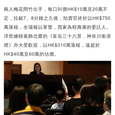
兩人梅花間竹出手，每口叫價HK$10萬至20萬不
定，拉鋸7、8分鐘之久後，拍賣官終於以HK$750
萬落槌，全場報以掌聲，買家為程壽康的委託人。
浮世繪師葛飾北齋的《富岳三十六景．神奈川衝浪
裡》亦大受歡迎，以HK$310萬落槌，遠超於
HK$40萬至60萬的估價。