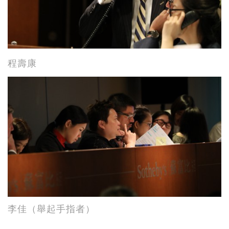
程壽康
李佳（舉起手指者）