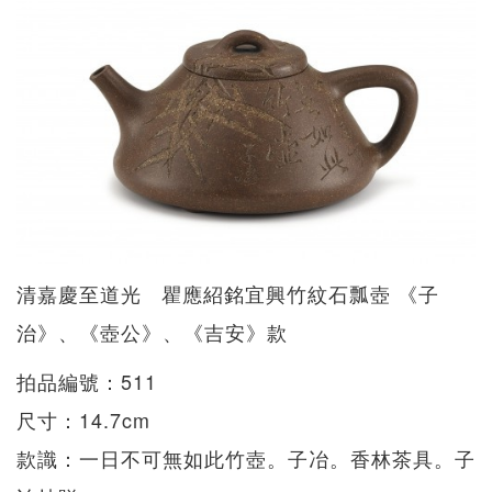
清嘉慶至道光 瞿應紹銘宜興竹紋石瓢壺 《子
治》、《壺公》、《吉安》款
拍品編號：511
尺寸：14.7cm
款識：一日不可無如此竹壺。子冶。香林茶具。子