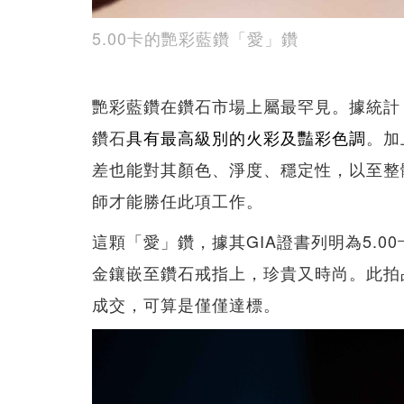
5.00卡的艷彩藍鑽「愛」鑽
艷彩藍鑽在鑽石市場上屬最罕見。據統計，
鑽石
具有最高級別的火彩及豔彩色調
。加
差也能對其顏色、淨度、穩定性，以至整
師才能勝任此項工作。
這顆「愛」鑽，據其GIA證書列明為5.0
金鑲嵌至鑽石戒指上，珍貴又時尚。此拍品估價H
成交，可算是僅僅達標。