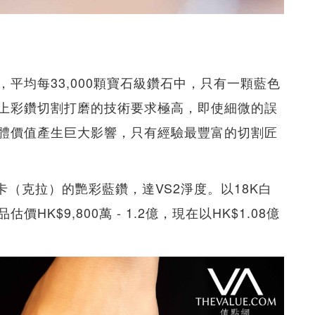
平均每33,000顆寶石級鑽石中，只有一顆藍色
上彩鑽切割打磨的技術要求極高，即使細微的誤
體價值產生巨大影響，只有經驗最豐富的切割匠
0卡（克拉）的艷彩藍鑽，達VS2淨度。以18K白
K$9,800萬 - 1.2億，現在以HK$1.08億