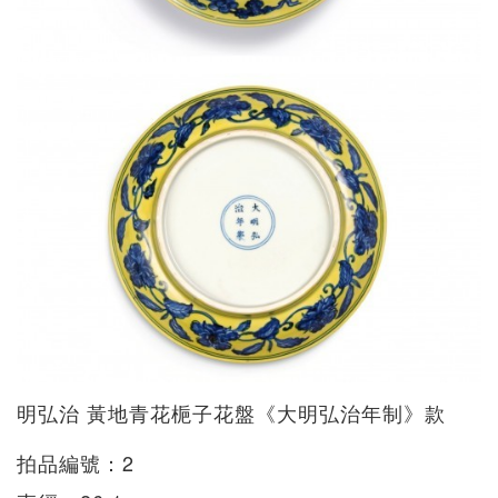
明弘治 黃地青花梔子花盤《大明弘治年制》款
拍品編號：2