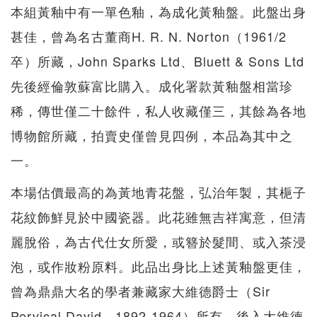
本組黃釉中有一單色釉，為成化黃釉盤。此盤出身
甚佳，曾為名古董商H. R. N. Norton（1961/2
卒）所藏，John Sparks Ltd、Bluett & Sons Ltd
先後經倫敦蘇富比購入。成化署款黃釉盤相當珍
稀，傳世僅二十餘件，私人收藏僅三，其餘為各地
博物館所藏，拍賣史僅曾見四例，本品為其中之
一。
本場估價最高的為黃地青花盤，弘治年製，其梔子
花紋飾鮮見於中國瓷器。此花雖無吉祥寓意，但清
麗脫俗，為古代仕女所愛，或簪於髮間、或入茶浸
泡，或作妝粉原料。此品出身比上述黃釉盤更佳，
曾為鼎鼎大名的學者兼藏家大維德爵士（Sir
Pervical David，1892-1964）所有，後入大維德