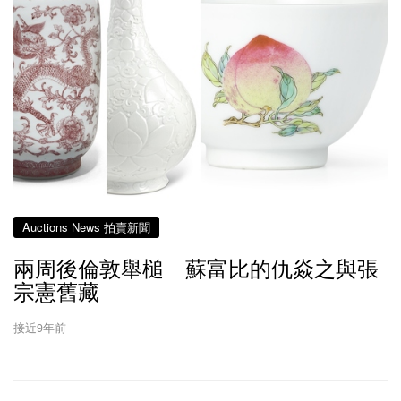
Auctions News 拍賣新聞
兩周後倫敦舉槌 蘇富比的仇焱之與張
宗憲舊藏
接近9年前