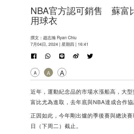
NBA官方認可銷售 蘇富比
用球衣
撰文：趙志瀚 Ryan Chiu
7月04日, 2024 | 星期四 | 16:41
A
A
A
近年，運動紀念品的市場水漲船高，大型
富比尤為進取，去年底與NBA達成合作
正因如此，今年剛出爐的季後賽與總決賽
日（下周二）截止。