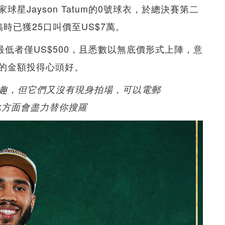
星Jayson Tatum的0號球衣，於總決賽第二
時已獲25口叫價至US$7萬。
最低者僅US$500，且悉數以無底價形式上陣，意
的金額投得心頭好。
興趣，但它們又沒有現身拍場，可以電郵
比方面會盡力替你搜羅