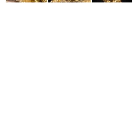
Auctions News 拍賣新聞
領銜紐約蘇富比亞洲藝術拍賣 巨型明
初頂尖宮廷佛像2月率先訪港
超過2年前