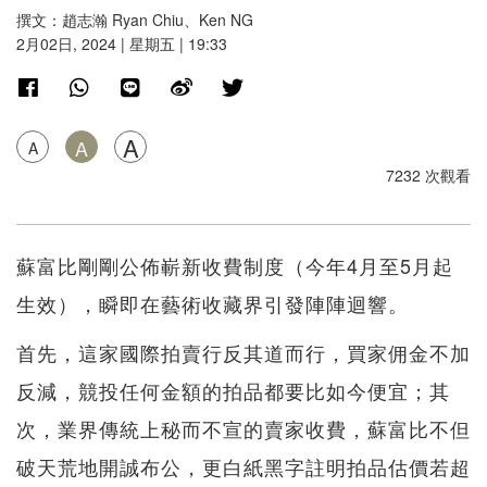
撰文：趙志瀚 Ryan Chiu、Ken NG
2月02日, 2024 | 星期五 | 19:33
A
A
A
7232 次觀看
蘇富比剛剛公佈嶄新收費制度（今年4月至5月起
生效），瞬即在藝術收藏界引發陣陣迴響。
首先，這家國際拍賣行反其道而行，買家佣金不加
反減，競投任何金額的拍品都要比如今便宜；其
次，業界傳統上秘而不宣的賣家收費，蘇富比不但
破天荒地開誠布公，更白紙黑字註明拍品估價若超