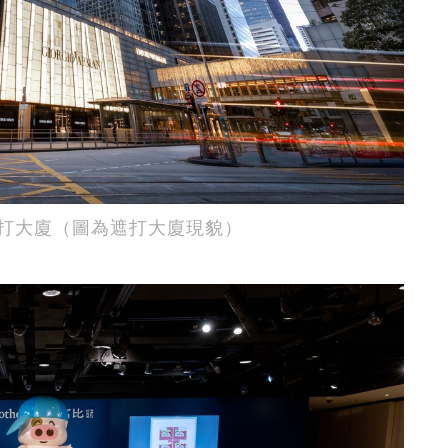
打大廈（圖為遮打大廈現貌）