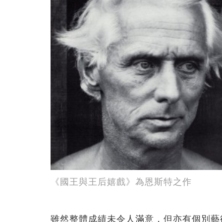
《國王與王后嬉戲》為恩斯特之作
雖然整體成績未令人滿意，但亦有個別藝術品