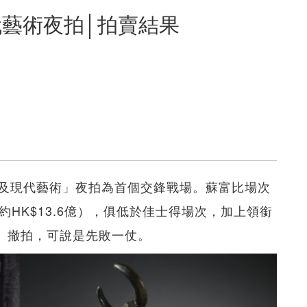
代藝術夜拍│拍賣結果
及現代藝術」夜拍為首個交鋒戰場。蘇富比場次
（約HK$13.6億），俱低於佳士得場次，加上領銜
Ë）撤拍，可說是先敗一仗。