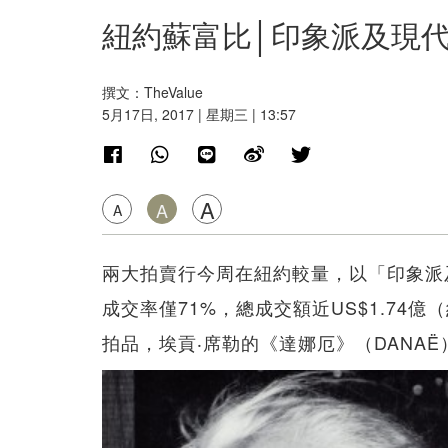
紐約蘇富比│印象派及現
撰文：TheValue
5月17日, 2017 | 星期三 | 13:57
A
A
A
兩大拍賣行今周在紐約較量，以「印象派
成交率僅71%，總成交額近US$1.74億
拍品，埃貢‧席勒的《達娜厄》（DANA