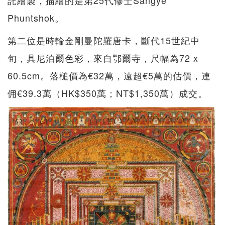
Phuntshok。
第二位是時輪金剛曼陀羅唐卡，斷代15世紀中
旬，具尼泊爾色彩，來自鄂爾寺，尺幅為72 x
60.5cm。落槌價為€32萬，遠超€5萬的估價，連
佣€39.3萬（HK$350萬；NT$1,350萬）成交。