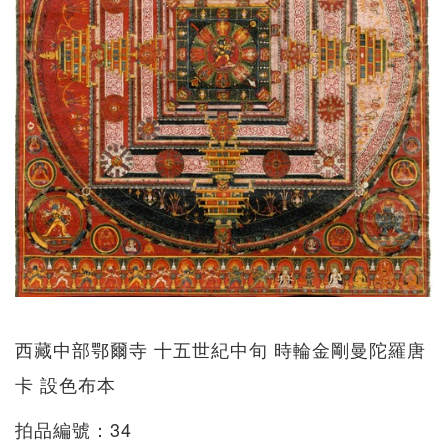
西藏中部鄂爾寺 十五世紀中旬 時輪金剛曼陀羅唐
卡 設色布本
拍品編號：34