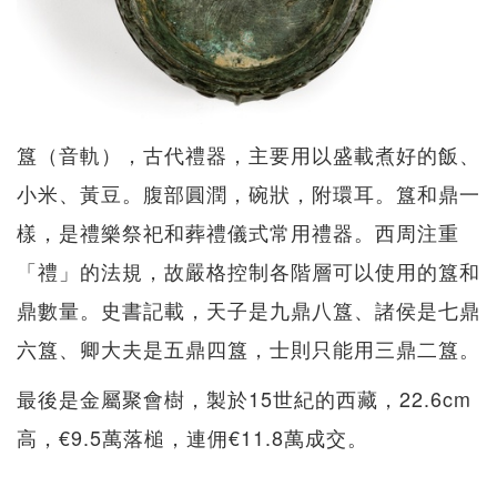
簋（音軌），古代禮器，主要用以盛載煮好的飯、
小米、黃豆。腹部圓潤，碗狀，附環耳。簋和鼎一
樣，是禮樂祭祀和葬禮儀式常用禮器。西周注重
「禮」的法規，故嚴格控制各階層可以使用的簋和
鼎數量。史書記載，天子是九鼎八簋、諸侯是七鼎
六簋、卿大夫是五鼎四簋，士則只能用三鼎二簋。
最後是金屬聚會樹，製於15世紀的西藏，22.6cm
高，€9.5萬落槌，連佣€11.8萬成交。