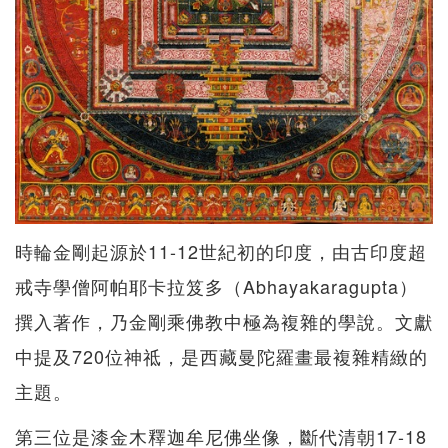
時輪金剛起源於11-12世紀初的印度，由古印度超
戒寺學僧阿帕耶卡拉笈多（Abhayakaragupta）
撰入著作，乃金剛乘佛教中極為複雜的學說。文獻
中提及720位神祗，是西藏曼陀羅畫最複雜精緻的
主題。
第三位是漆金木釋迦牟尼佛坐像，斷代清朝17-18