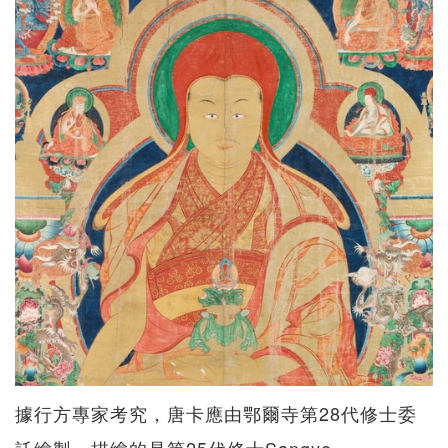
據行方專家考究，唐卡應由鄂爾寺第28代修士委
託繪製，描繪的是第25代修士Sangye