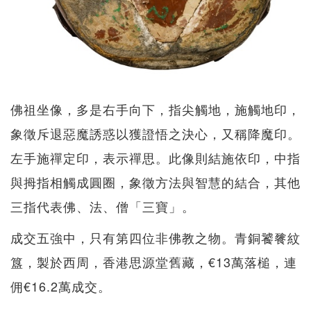
佛祖坐像，多是右手向下，指尖觸地，施觸地印，
象徵斥退惡魔誘惑以獲證悟之決心，又稱降魔印。
左手施禪定印，表示禪思。此像則結施依印，中指
與拇指相觸成圓圈，象徵方法與智慧的結合，其他
三指代表佛、法、僧「三寶」。
成交五強中，只有第四位非佛教之物。青銅饕餮紋
簋，製於西周，香港思源堂舊藏，€13萬落槌，連
佣€16.2萬成交。