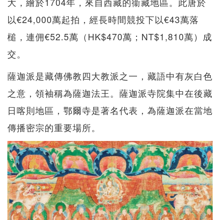
大，繪於1704年，來自西藏的衞藏地區。此唐於
以€24,000萬起拍，經長時間競投下以€43萬落
槌，連佣€52.5萬（HK$470萬；NT$1,810萬）成
交。
薩迦派是藏傳佛教四大教派之一，藏語中有灰白色
之意，領袖稱為薩迦法王。薩迦派寺院集中在後藏
日喀則地區，鄂爾寺是著名代表，為薩迦派在當地
傳播密宗的重要場所。