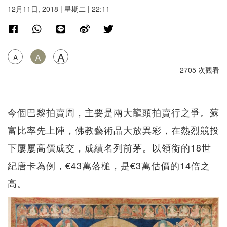
12月11日, 2018 | 星期二 | 22:11
A
A
A
2705 次觀看
今個巴黎拍賣周，主要是兩大龍頭拍賣行之爭。蘇
富比率先上陣，佛教藝術品大放異彩，在熱烈競投
下屢屢高價成交，成績名列前茅。以領銜的18世
紀唐卡為例，€43萬落槌，是€3萬估價的14倍之
高。