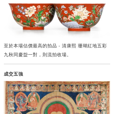
至於本場估價最高的拍品 - 清康熙 珊瑚紅地五彩
九秋同慶盌一對，則流拍收場。
成交五強