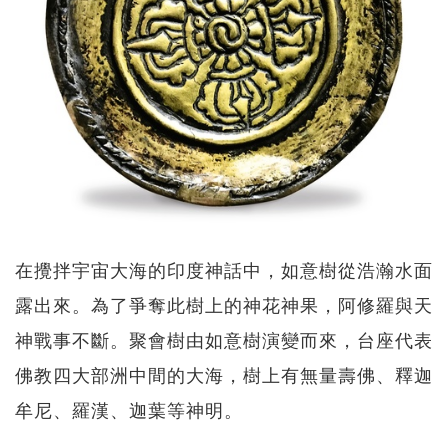
在攪拌宇宙大海的印度神話中，如意樹從浩瀚水面
露出來。為了爭奪此樹上的神花神果，阿修羅與天
神戰事不斷。聚會樹由如意樹演變而來，台座代表
佛教四大部洲中間的大海，樹上有無量壽佛、釋迦
牟尼、羅漢、迦葉等神明。