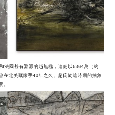
家是和法國甚有淵源的趙無極，連佣以€364萬（約
2年，曾在北美藏家手40年之久。趙氏於這時期的抽象
愛。