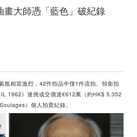
油畫大師憑「藍色」破紀錄
氣氛相當激烈，42件拍品中僅1件流拍。領銜拍
AVRIL 1962》連佣成交價達€612萬（約HK$ 5,352
Soulages）個人拍賣紀錄。