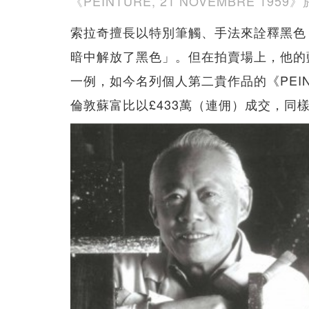
《PEINTURE, 21 NOVEMBRE 1
索拉奇擅長以特別筆觸、手法來詮釋黑色
暗中解放了黑色」。但在拍賣場上，他的
一例，如今名列個人第二貴作品的《PEINTUR
倫敦蘇富比以£433萬（連佣）成交，同