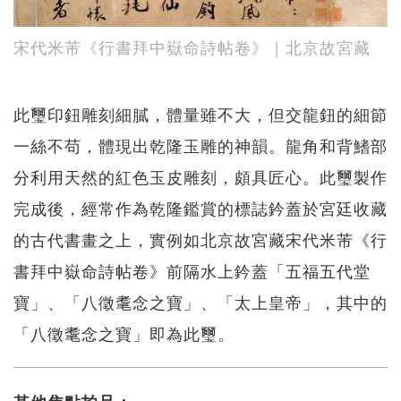
宋代米芾《行書拜中嶽命詩帖卷》｜北京故宮藏
此璽印鈕雕刻細膩，體量雖不大，但交龍鈕的細節
一絲不苟，體現出乾隆玉雕的神韻。龍角和背鰭部
分利用天然的紅色玉皮雕刻，頗具匠心。此璽製作
完成後，經常作為乾隆鑑賞的標誌鈐蓋於宮廷收藏
的古代書畫之上，實例如北京故宮藏宋代米芾《行
書拜中嶽命詩帖卷》前隔水上鈐蓋「五福五代堂
寶」、「八徵耄念之寶」、「太上皇帝」，其中的
「八徵耄念之寶」即為此璽。