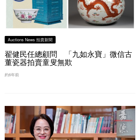
Auctions News 拍賣新聞
翟健民任總顧問 「九如永寶」微信古
董瓷器拍賣童叟無欺
約6年前