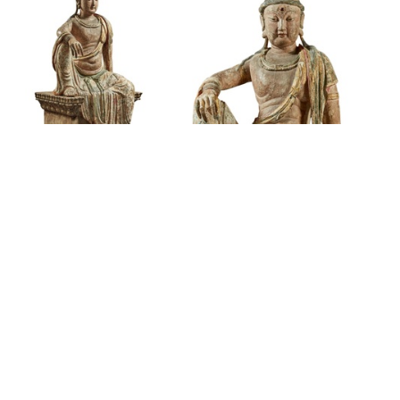
Auctions News 拍賣新聞
紐約網拍黑馬估價55倍落槌 無斷代觀
音像HK$1,050萬成交
約6年前