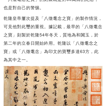
也是對自己的警惕。
乾隆皇帝屢次提及「八徵耄念之寶」的製作情況，
可見他對此璽的重視。據記載，最早的「八徵耄念
之寶」刻製於乾隆54年冬天，質地為和闐玉，於
第二年的立春日開始鈐用。乾隆以「八徵耄念之
寶」或「八徵耄念」為印文的寶璽多達63方，此
為其中之一。