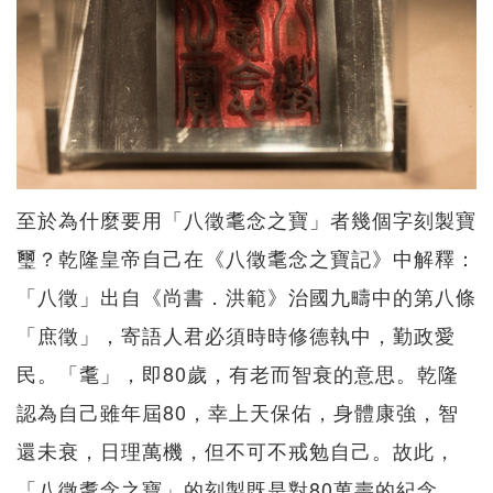
至於為什麼要用「八徵耄念之寶」者幾個字刻製寶
璽？乾隆皇帝自己在《八徵耄念之寶記》中解釋：
「八徵」出自《尚書．洪範》治國九疇中的第八條
「庶徵」，寄語人君必須時時修德執中，勤政愛
民。「耄」，即80歲，有老而智衰的意思。乾隆
認為自己雖年屆80，幸上天保佑，身體康強，智
還未衰，日理萬機，但不可不戒勉自己。故此，
「八徵耄念之寶」的刻製既是對80萬壽的紀念，