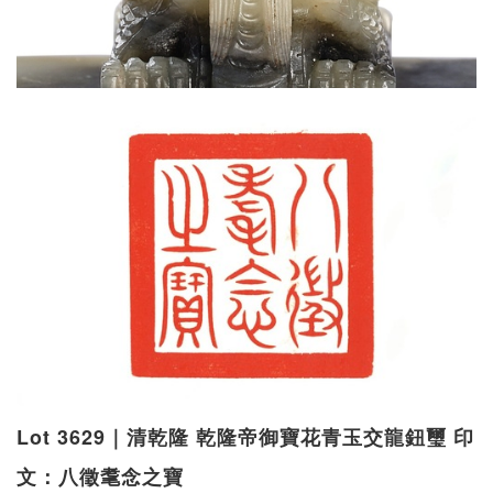
Lot 3629｜清乾隆 乾隆帝御寶花青玉交龍鈕璽 印
文：八徵耄念之寶