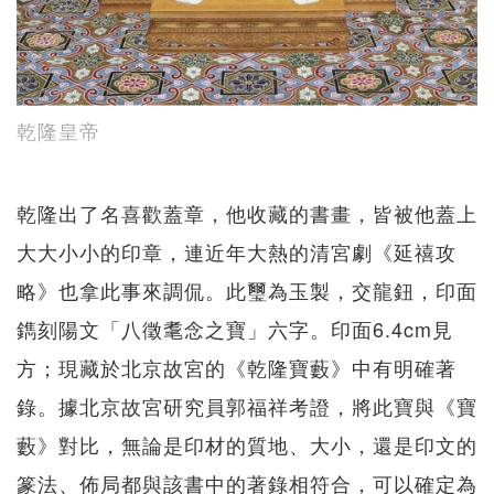
乾隆皇帝
乾隆出了名喜歡蓋章，他收藏的書畫，皆被他蓋上
大大小小的印章，連近年大熱的清宮劇《延禧攻
略》也拿此事來調侃。此璽為玉製，交龍鈕，印面
鐫刻陽文「八徵耄念之寶」六字。印面6.4cm見
方；現藏於北京故宮的《乾隆寶藪》中有明確著
錄。據北京故宮研究員郭福祥考證，將此寶與《寶
藪》對比，無論是印材的質地、大小，還是印文的
篆法、佈局都與該書中的著錄相符合，可以確定為