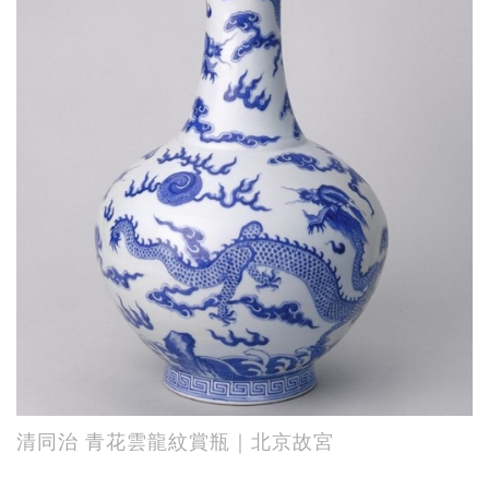
清同治 青花雲龍紋賞瓶｜北京故宮