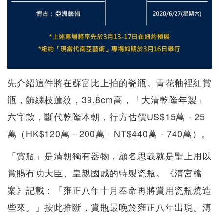
先介紹這件將在蘇富比上拍的瓷瓶。青花釉裡紅賞
瓶，飾纏枝蓮紋，39.8cm高，「大清乾隆年製」
六字款，斷代乾隆本朝，行方估價US$15萬 - 25
萬（HK$120萬 - 200萬；NT$440萬 - 740萬）。
「賞瓶」是清朝獨有器物，顧名思義就是聖上用以
賞賜有功大臣、皇親國戚的特製瓷瓶。《清宮檔
案》記載：「雍正八年十月奉命再將賞用瓷瓶燒造
些來。」按此推斷，賞瓶最晚於雍正八年出現。溥