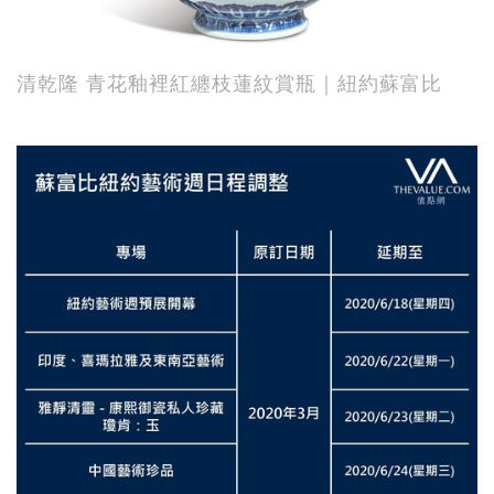
清乾隆 青花釉裡紅纏枝蓮紋賞瓶｜紐約蘇富比