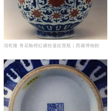
清乾隆 青花釉裡紅纏枝蓮紋賞瓶｜西藏博物館