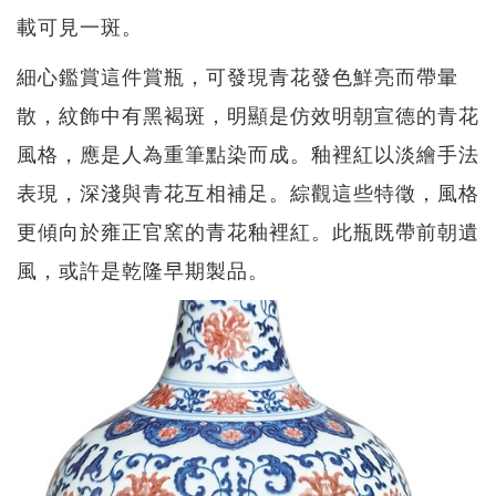
載可見一斑。
細心鑑賞這件賞瓶，可發現青花發色鮮亮而帶暈
散，紋飾中有黑褐斑，明顯是仿效明朝宣德的青花
風格，應是人為重筆點染而成。釉裡紅以淡繪手法
表現，深淺與青花互相補足。綜觀這些特徵，風格
更傾向於雍正官窯的青花釉裡紅。此瓶既帶前朝遺
風，或許是乾隆早期製品。