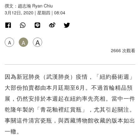
撰文：趙志瀚 Ryan Chiu
3月12日, 2020 | 星期四 | 08:04
A
A
A
2666 次觀看
因為新冠肺炎（武漢肺炎）疫情，「紐約藝術週」
大部份拍賣都由本月廷期至6月。不過首輪精品預
展，仍然安排於本週起在紐約率先亮相。當中一件
乾隆年製的「青花釉裡紅賞瓶」，尤其引起關注。
事關這件清宮瓷瓶，與西藏博物館收藏的版本如出
一轍。