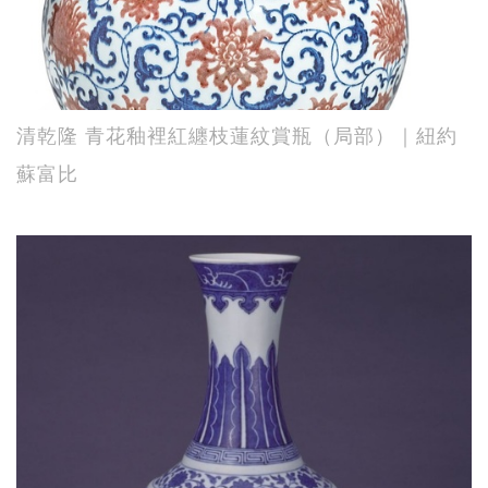
清乾隆 青花釉裡紅纏枝蓮紋賞瓶（局部）｜紐約
蘇富比