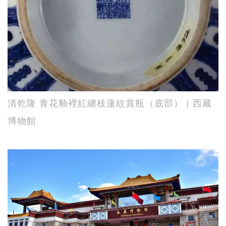
清乾隆 青花釉裡紅纏枝蓮紋賞瓶（底部）｜西藏
博物館