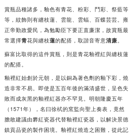
賞瓶品種諸多，釉色有青花、粉彩、鬥彩、祭藍等
等，紋飾則有纏枝蓮、雲龍、雲蝠、百蝶芸芸。雍
正帝勤政愛民，為勉勵臣下要正直廉潔，故賞瓶最
常選擇
花與纏枝
的配搭，取諧音寄意
。
青
蓮
清廉
蘇富比取得的這件賞瓶，則是青花釉裡紅與纏枝蓮
的配搭。
釉裡紅始創於元朝，是以銅為著色劑的釉下彩，燒
造非常不易。即使是五百年後的滿清盛世，呈色失
敗而成灰黑的釉裡紅器亦不罕見。明朝隆慶五年
（1571年），名曰徐栻的窯監向聖上奏表，竟然
膽敢建議由礬紅瓷器代替釉裡紅瓷器，以解決景德
鎮貢品瓷的製作困境。釉裡紅燒造之困難，從此記