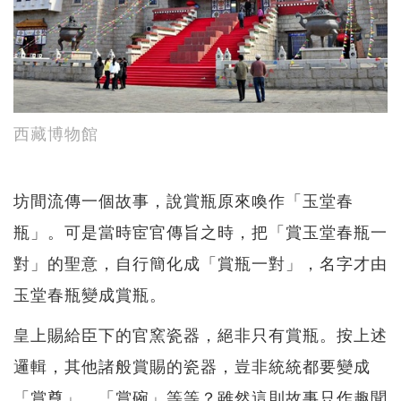
西藏博物館
坊間流傳一個故事，說賞瓶原來喚作「玉堂春
瓶」。可是當時宦官傳旨之時，把「賞玉堂春瓶一
對」的聖意，自行簡化成「賞瓶一對」，名字才由
玉堂春瓶變成賞瓶。
皇上賜給臣下的官窯瓷器，絕非只有賞瓶。按上述
邏輯，其他諸般賞賜的瓷器，豈非統統都要變成
「賞尊」、「賞碗」等等？雖然這則故事只作趣聞