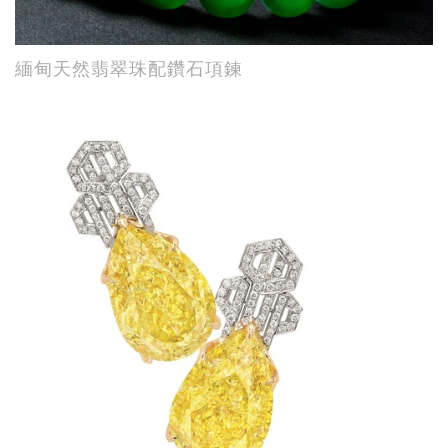
緬甸天然翡翠珠配鑽石項鍊