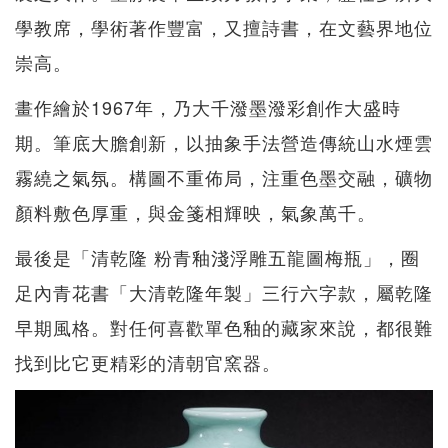
學教席，學術著作豐富，又擅詩書，在文藝界地位
崇高。
畫作繪於1967年，乃大千潑墨潑彩創作大盛時
期。筆底大膽創新，以抽象手法營造傳統山水煙雲
霧繞之氣氛。構圖不重佈局，注重色墨交融，礦物
顏料敷色厚重，與金箋相輝映，氣象萬千。
最後是「清乾隆 粉青釉淺浮雕五龍圖梅瓶」，圈
足內青花書「大清乾隆年製」三行六字款，屬乾隆
早期風格。對任何喜歡單色釉的藏家來說，都很難
找到比它更精彩的清朝官窯器。