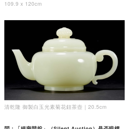
109.9 x 120cm
清乾隆 御製白玉光素菊花鈕茶壺｜20.5cm
問：「絕密競投」（Silent Auction）是否暗標