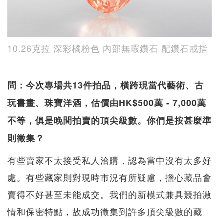
10.26克拉 深彩橘粉色 內部無瑕鑽石 配鑽石戒指
問：今次專場共13件拍品，橫跨現當代藝術、古
玩書畫、珠寶洋酒，估價由HK$500萬 - 7,000萬
不等，俱是晚間拍賣的頂尖級數。你們是按甚麼準
則徵集？
有些賣家不太接受私人洽購，認為當中沒有太多好
處。有些藏家則對現時市況有所疑慮，擔心藏品會
賣得不好甚至未能成交。我們的新模式兼具競拍激
情和保密特點，故成功徵集到許多頂尖級數的藏