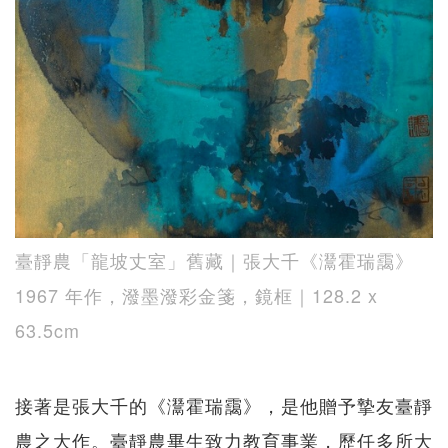
臺靜農「龍坡丈室」舊藏｜張大千《灊霍瑞靄》
1967 年作，潑墨潑彩金箋，鏡框｜128.2 x
63.5cm
接著是張大千的《灊霍瑞靄》，是他贈予摯友臺靜
農之大作。臺靜農畢生致力教育事業，歷任多所大