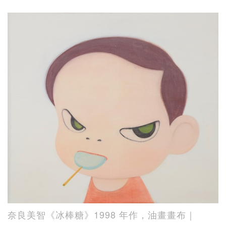
奈良美智《冰棒糖》1998 年作，油畫畫布｜