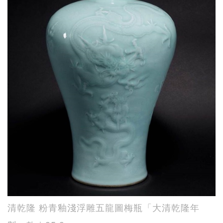
清乾隆 粉青釉淺浮雕五龍圖梅瓶「大清乾隆年