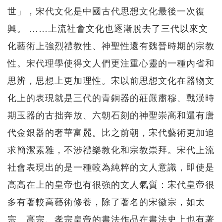
世」，宋代文化是中國古代思想文化最後一次復
興。 ……上流社會文化也逐漸脫去了三代以來文
化藝術上強烈禮教性、神聖性還有魏晉時期的宗教
性。宋代理學使得文人們更注重心靈的一種內省和
思辨，思想上更加理性。宋以前思想文化在器物文
化上的表現就是三代的青銅器的莊嚴肅穆、戰漢時
期玉器的古拙奔放、六朝石刻的神聖崇高和還有唐
代金銀器的奢華富麗。比之前朝，宋代藝術更加追
求簡潔素雅，不涉禮樂教化和宗教崇拜。宋代上流
社會表現出的是一種較為純粹的文人意識，即使是
高高在上的皇帝也有很強的文人氣質：宋代皇帝很
多有著較高藝術修養，除了著名的宋徽宗，如太
宗、高宗、孝宗皇帝的書法作品在書法史上也有著