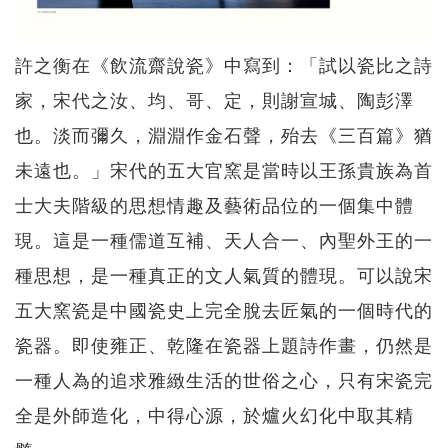
許之衡在《飲流齋說瓷》中寫到：「試以瓷比之詩
家，宋代之汝、均、哥、定，則謝宣城、陶彭澤
也。淡而彌久，淵淵作金石聲，殆去《三百篇》猶
未遠也。」宋代的五大官窯是當時以王孫貴族為首
士大夫階級的思想情趣及藝術品位的一個集中體
現。這是一種儒道互補、天人合一、內聖外王的一
種思想，是一種真正的文人氣質的體現。可以說宋
五大窯瓷是中國瓷史上完全脫去匠氣的一個時代的
瓷器。即使雍正、乾隆在瓷器上題詩作畫，仍然是
一種人為的追求雅緻生活的世俗之心，只有宋瓷完
全是外師造化，中得心源，於爐火幻化中取其精