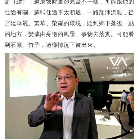
游（續）：蘇東坡此畫卻完全不一樣，可能跟他的
仕途有關。蘇軾仕途不太順遂，一路顛沛流離，從
宮廷華麗、繁華、榮耀的環境，貶到鄉下落後一點
的地方，變成由身邊的風景、事物去落實。可能看
到石頭、竹子，這樣情況下畫出來。