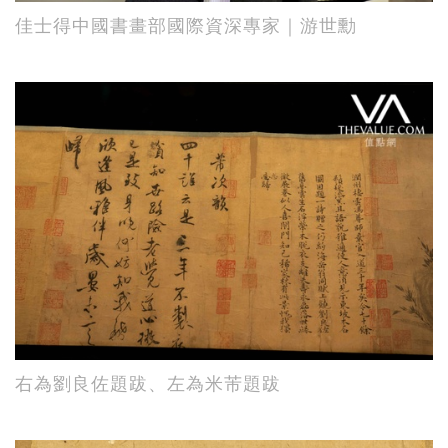
佳士得中國書畫部國際資深專家｜游世勳
右為劉良佐題跋、左為米芾題跋