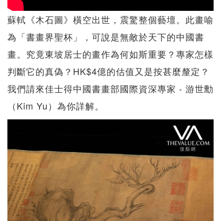
蘇軾《木石圖》橫空出世，震驚整個藝壇。此畫喻
為「書畫界聖杯」，可說是無敵於天下的中國書
畫。究竟東坡居士的畫作為何如斯重要？專家怎樣
判斷它的真偽？HK$4億的估值又是按甚麼釐定？
我們請來佳士得中國書畫部國際資深專家 - 游世勳
（Kim Yu）為你詳解。