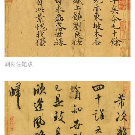
劉良佐題跋