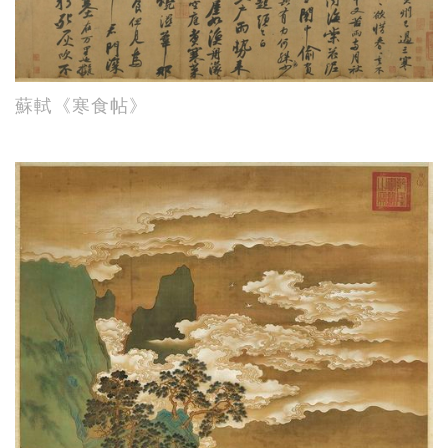
蘇軾《寒食帖》