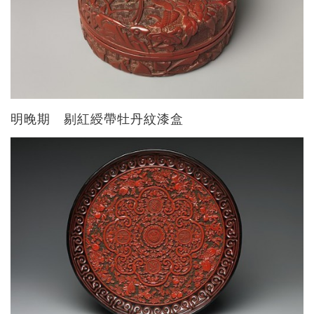
明晚期 剔紅綬帶牡丹紋漆盒