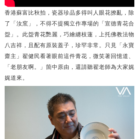
香港蘇富比秋拍，瓷器珍品多得叫人眼花撩亂，除
了「汝窯」，不得不提獨立作專場的「宣德青花合
盌」。此盌青花艷麗，巧繪纏枝蓮，上托佛教法物
八吉祥，且配有原裝蓋子，珍罕非常。只見「永寶
齋主」翟健民看著眼前這件青花，微笑著回憶道、
「老朋友啊。」箇中原由，還請聽翟老師為大家娓
娓道來。