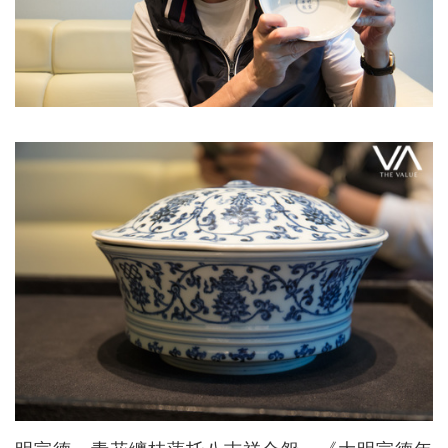
明宣德 青花纏枝蓮托八吉祥合盌 《大明宣德年