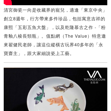
清宮御瓷一向是收藏界的寵兒，適逢「東京中央」
創立8週年，行方帶來多件珍品，包括寓意吉祥的
康熙「五彩五魚大盤」，以及乾隆慕古之作 -「粉
青釉八棱長頸瓶」。值點網（The Value）特意邀
來翟健民老師，讓這位縱橫古玩界40多年的「永
寶齋主」，跟大家細說瓷上工藝。