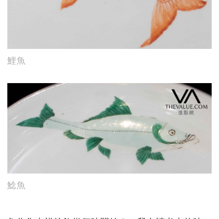
鯉魚
鯰魚