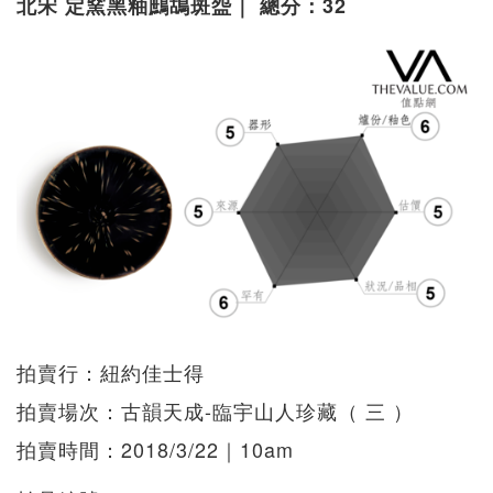
北宋 定窯黑釉鷓鴣斑盌｜ 總分：32
拍賣行：紐約佳士得
拍賣場次：古韻天成-臨宇山人珍藏（ 三 ）
拍賣時間：2018/3/22｜10am