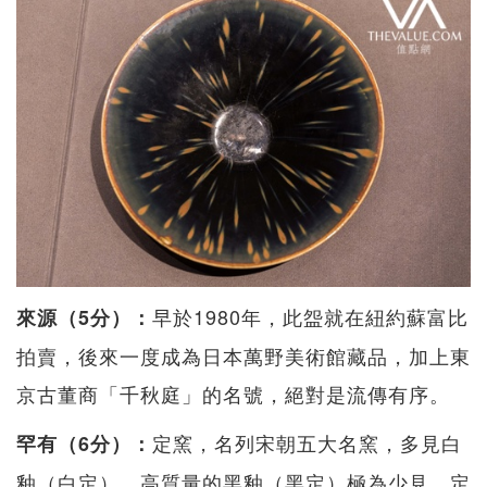
早於1980年，此盌就在紐約蘇富比
來源（5分）：
拍賣，後來一度成為日本萬野美術館藏品，加上東
京古董商「千秋庭」的名號，絕對是流傳有序。
定窯，名列宋朝五大名窯，多見白
罕有（6分）：
釉（白定），高質量的黑釉（黑定）極為少見。定