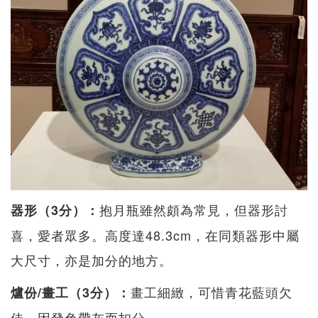
抱月瓶雖然頗為常見，但器形討
器形（3分）：
喜，愛者眾多。高度達48.3cm，在同類器形中屬
大尺寸，亦是加分的地方。
畫工細緻，可惜青花藍頭欠
爐份/畫工（3分）：
佳，因發色帶灰而扣分。