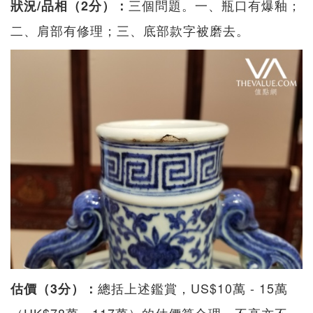
三個問題。一、瓶口有爆釉；
狀況/品相（2分）：
二、肩部有修理；三、底部款字被磨去。
總括上述鑑賞，US$10萬 - 15萬
估價（3分）：
（HK$78萬 - 117萬）的估價算合理，不高亦不