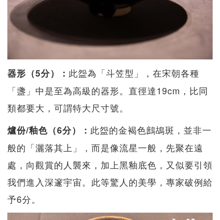
此盌為「斗笠型」，在宋朝各種
器形（5分）：
「盞」中是至為高級的器形。直徑達19cm，比同
類都要大，可謂特大尺寸號。
此盌的金褐色鷓鴣斑，並非一
爐份/釉色（6分）：
般的「灑落其上」，而是像流星一般，先聚在遠
處，向觀賞的人襲來，加上黑釉底色，又似要引領
我們進入深邃宇宙。此等驚人的美學，專家破例給
予6分。