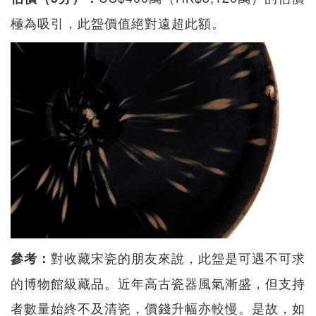
極為吸引，此盌價值絕對遠超此額。
對收藏宋瓷的朋友來說，此盌是可遇不可求
參考：
的博物館級藏品。近年高古瓷器風氣漸盛，但支持
者數量始終不及清瓷，價錢升幅亦較慢。是故，如