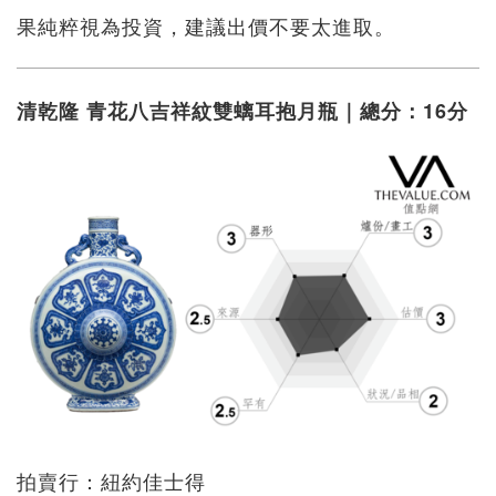
果純粹視為投資，建議出價不要太進取。
清乾隆 青花八吉祥紋雙螭耳抱月瓶｜總分：16分
拍賣行：紐約佳士得