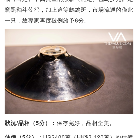
窯黑釉斗笠盌，加上這等鷓鴣斑，市場流通的僅此
一只，故專家再度破例給予6分。
保存完好，品相全美。
狀況/品相（5分）：
US$400萬（HK$3,120萬）的估價
估價（5分）：