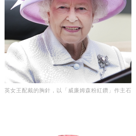
英女王配戴的胸針，以「威廉姆森粉紅鑽」作主石