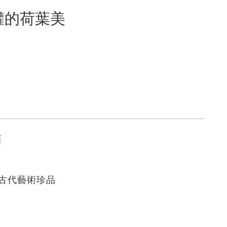
蓋罐的荷葉美
罐
古代藝術珍品