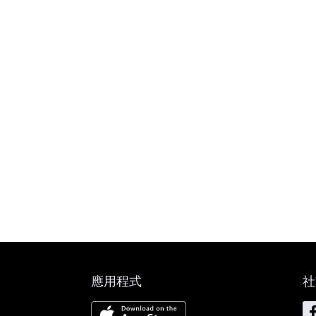
應用程式
社