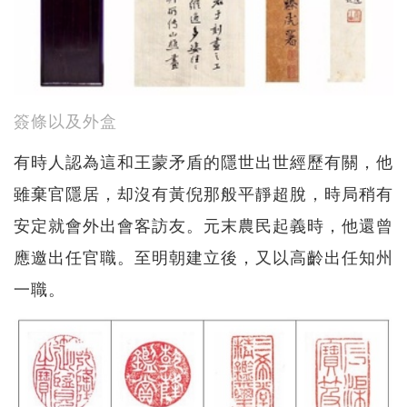
簽條以及外盒
有時人認為這和王蒙矛盾的隱世出世經歷有關，他
雖棄官隱居，却沒有黃倪那般平靜超脫，時局稍有
安定就會外出會客訪友。元末農民起義時，他還曾
應邀出任官職。至明朝建立後，又以高齡出任知州
一職。