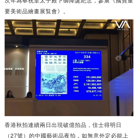
次年為奉祝皇太子殿下御降誕紀念，參展《國寶重
要美術品繪畫展覧會》。
香港秋拍連續兩日出現破億拍品，佳士得明日
（27號）的中國藝術品夜拍，如無意外定必能上