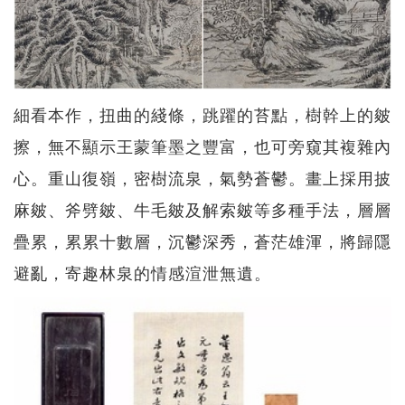
細看本作，扭曲的綫條，跳躍的苔點，樹幹上的皴
擦，無不顯示王蒙筆墨之豐富，也可旁窺其複雜內
心。重山復嶺，密樹流泉，氣勢蒼鬱。畫上採用披
麻皴、斧劈皴、牛毛皴及解索皴等多種手法，層層
疊累，累累十數層，沉鬱深秀，蒼茫雄渾，將歸隱
避亂，寄趣林泉的情感渲泄無遺。