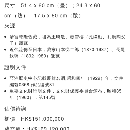
尺寸：51.4 x 60 cm（畫）；24.3 x 60
cm（跋）；17.5 x 60 cm（跋）
來源：
清宮乾隆舊藏，後為王時敏、嶽雪樓（孔繼勳、孔廣陶父
子）繼藏
近代流傳至日本，藏家山本悌二郎（1870-1937）、長尾
欽彌（1892-1980）遞藏
證明文件：
亞洲歷史中心記載展覽名綱,昭和四年（1929）年，文件
編號0358,作品編號81
重要文化財證明文件，文化財保護委員會頒布，昭和35
年（1960），第145號
估價待詢
槌價：HK$151,000,000
成交價：HK$169,120,000