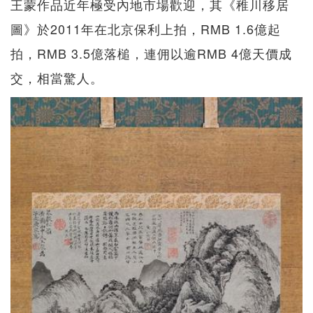
王蒙作品近年極受內地市場歡迎，其《稚川移居
圖》於2011年在北京保利上拍，RMB 1.6億起
拍，RMB 3.5億落槌，連佣以逾RMB 4億天價成
交，相當驚人。