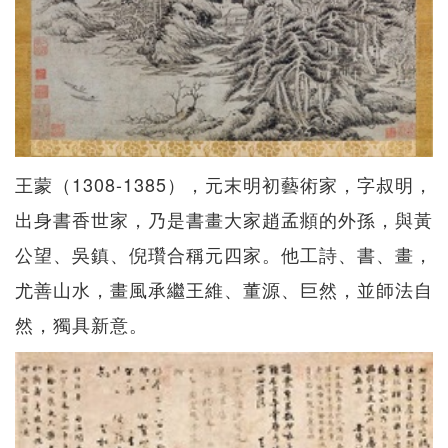
王蒙（1308-1385），元末明初藝術家，字叔明，
出身書香世家，乃是書畫大家趙孟頫的外孫，與黃
公望、吳鎮、倪瓚合稱元四家。他工詩、書、畫，
尤善山水，畫風承繼王維、董源、巨然，並師法自
然，獨具新意。