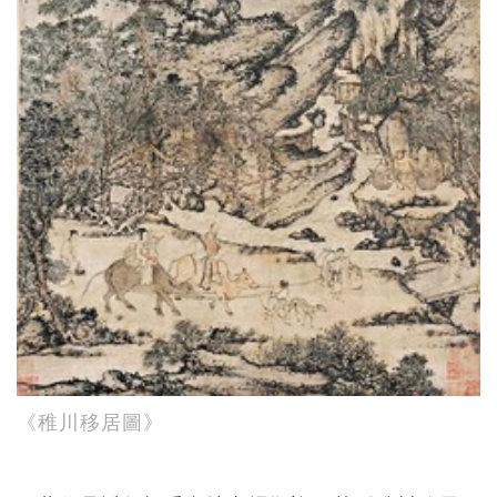
《稚川移居圖》