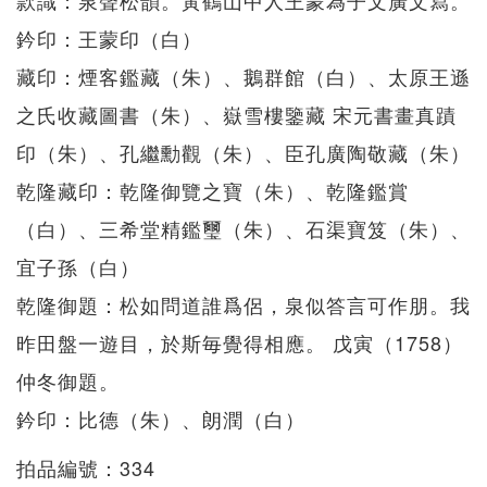
款識：泉聲松韻。黃鶴山中人王蒙為子文廣文寫。
鈐印：王蒙印（白）
藏印：煙客鑑藏（朱）、鵝群館（白）、太原王遜
之氏收藏圖書（朱）、嶽雪樓鑒藏 宋元書畫真蹟
印（朱）、孔繼勳觀（朱）、臣孔廣陶敬藏（朱）
乾隆藏印：乾隆御覽之寶（朱）、乾隆鑑賞
（白）、三希堂精鑑璽（朱）、石渠寶笈（朱）、
宜子孫（白）
乾隆御題：松如問道誰爲侶，泉似答言可作朋。我
昨田盤一遊目，於斯毎覺得相應。 戊寅（1758）
仲冬御題。
鈐印：比德（朱）、朗潤（白）
拍品編號：334