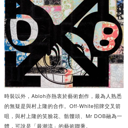
時裝以外，Abloh亦熱衷於藝術創作，最為人熟悉
的無疑是與村上隆的合作。Off-White招牌交叉箭
咀，與村上隆的笑臉花、骷髏頭、Mr DOB融為一
體，可說是「最潮流」的藝術聯乘。