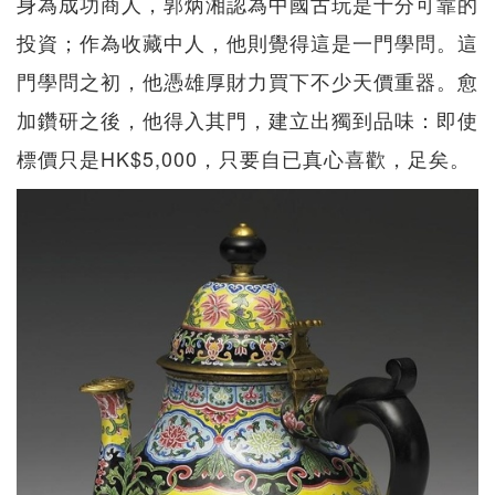
身為成功商人，郭炳湘認為中國古玩是十分可靠的
投資；作為收藏中人，他則覺得這是一門學問。這
門學問之初，他憑雄厚財力買下不少天價重器。愈
加鑽研之後，他得入其門，建立出獨到品味：即使
標價只是HK$5,000，只要自已真心喜歡，足矣。