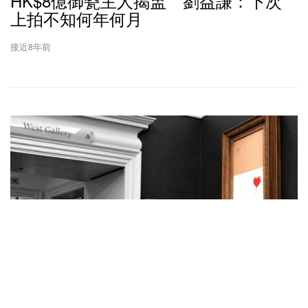
HK$8億御瓷主人揭盅 劉益謙：下次
上拍不知何年何月
接近8年前