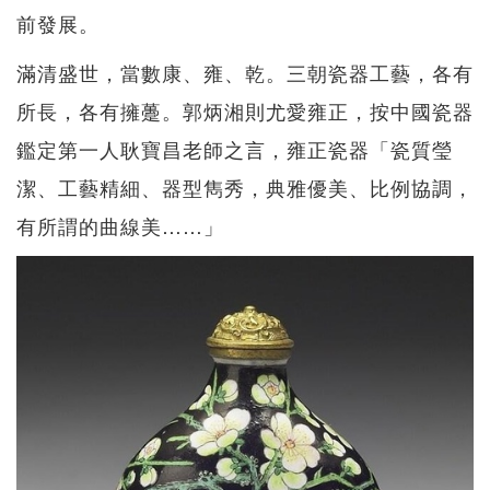
前發展。
滿清盛世，當數康、雍、乾。三朝瓷器工藝，各有
所長，各有擁躉。郭炳湘則尤愛雍正，按中國瓷器
鑑定第一人耿寶昌老師之言，雍正瓷器「瓷質瑩
潔、工藝精細、器型雋秀，典雅優美、比例協調，
有所謂的曲線美……」