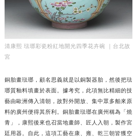
清康熙 琺瑯彩瓷粉紅地開光四季花卉碗 ｜台北故
宮
銅胎畫琺瑯，顧名思義就是以銅製器胎，然後把琺
瑯質釉料填畫於表面。據考究，此項無比精細的技
藝由歐洲傳入清朝，故對外開放、集中眾多舶來原
料的廣州便得其所利。銅胎畫琺瑯在廣州稱為「燒
青」，康熙後來也召當地畫師、匠人入朝，製作宮
廷用器。自此，這項工藝在康、雍、乾三朝皆獲空