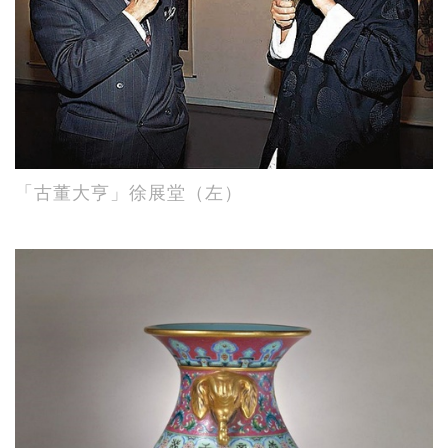
「古董大亨」徐展堂（左）