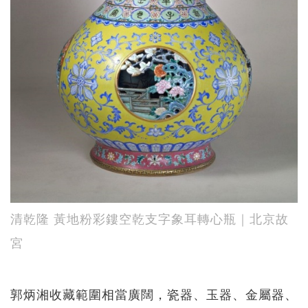
清乾隆 黃地粉彩鏤空乾支字象耳轉心瓶｜北京故
宮
郭炳湘收藏範圍相當廣闊，瓷器、玉器、金屬器、