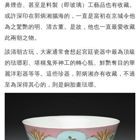
鼻煙壺、甚至是料製（即玻璃）工藝品也有收藏。
或許深印在郭炳湘腦海的，一直是當初在京城令他
為之驚艷的明、清古董。是故，他也一直最愛收藏
此兩朝之物。
談清朝古玩，大家通常會想起宮廷瓷器中最為頂級
的琺瑯彩、堪稱鬼斧神工的轉心瓶、鮮艷奪目的華
麗洋彩器等等。這些珍器，郭炳湘亦有收藏，不過
至為深得其心的，則是銅胎畫琺瑯。