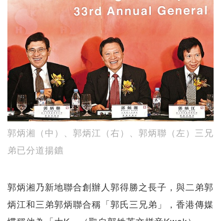
郭炳湘（中）、郭炳江（右）、郭炳聯（左）三兄
弟已分道揚鑣
郭炳湘乃新地聯合創辦人郭得勝之長子，與二弟郭
炳江和三弟郭炳聯合稱「郭氏三兄弟」，香港傳媒