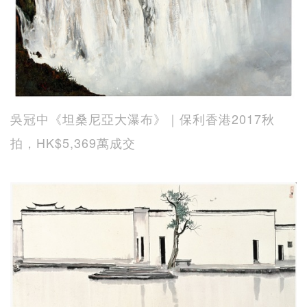
吳冠中《坦桑尼亞大瀑布》｜保利香港2017秋
拍，HK$5,369萬成交