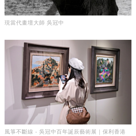
現當代畫壇大師 吳冠中
風箏不斷線 - 吳冠中百年誕辰藝術展｜保利香港