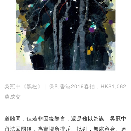
吳冠中《黑松》｜保利香港2019春拍，HK$1,062
萬成交
道雖同，但若非因緣際會，還是難以為謀。吳冠中
留法回國後，為畫壇所排斥、批判，無處容身。這