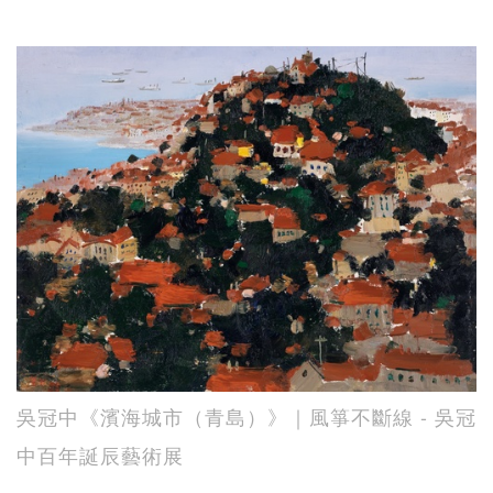
吳冠中《濱海城市（青島）》｜風箏不斷線 - 吳冠
中百年誕辰藝術展