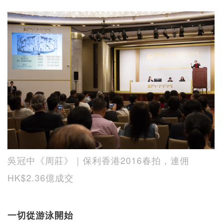
吳冠中《周莊》｜保利香港2016春拍，連佣
HK$2.36億成交
一切從游泳開始