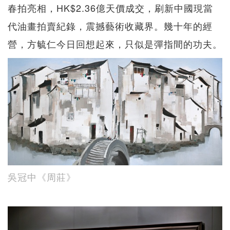
春拍亮相，HK$2.36億天價成交，刷新中國現當
代油畫拍賣紀錄，震撼藝術收藏界。幾十年的經
營，方毓仁今日回想起來，只似是彈指間的功夫。
吳冠中《周莊》