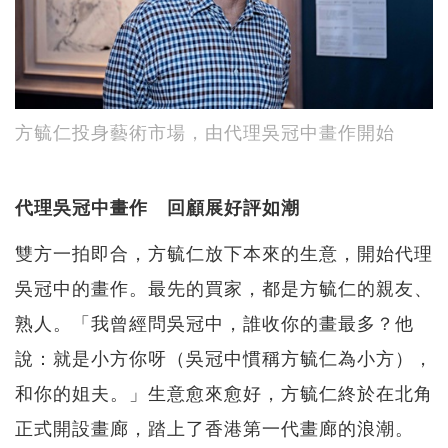
方毓仁投身藝術市場，由代理吳冠中畫作開始
代理吳冠中畫作 回顧展好評如潮
雙方一拍即合，方毓仁放下本來的生意，開始代理
吳冠中的畫作。最先的買家，都是方毓仁的親友、
熟人。「我曾經問吳冠中，誰收你的畫最多？他
說：就是小方你呀（吳冠中慣稱方毓仁為小方），
和你的姐夫。」生意愈來愈好，方毓仁終於在北角
正式開設畫廊，踏上了香港第一代畫廊的浪潮。