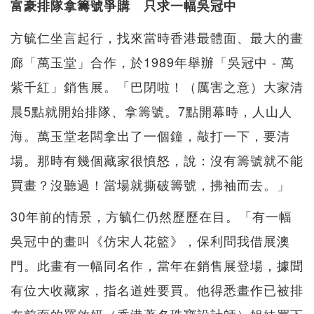
富豪排隊拿籌號爭購 只求一幅吳冠中
方毓仁坐言起行，找來當時香港最體面、最大的畫
廊「萬玉堂」合作，於1989年舉辦「吳冠中 - 萬
紫千紅」銷售展。「巴閉啦！（厲害之意）大家清
晨5點就開始排隊、拿籌號。7點開幕時，人山人
海。萬玉堂老闆拿出了一個鐘，敲打一下，要清
場。那時有幾個藏家很憤怒，說：沒有籌號就不能
買畫？沒聽過！當場就撕破籌號，拂袖而去。」
30年前的情景，方毓仁仍然歷歷在目。「有一幅
吳冠中的畫叫《仿宋人花籃》，保利問我借展澳
門。此畫有一幅同名作，當年在銷售展登場，據聞
有位大收藏家，指名道姓要買。他得悉畫作已被排
在前面的羅啟妍（香港著名珠寶設計師）姐妹買下