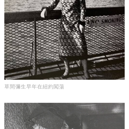
草間彌生早年在紐約闖蕩