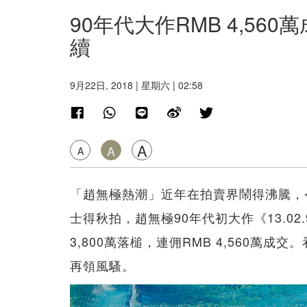
90年代大作RMB 4,5
續
9月22日, 2018 | 星期六 | 02:58
A
A
A
「趙無極熱潮」近年在拍賣界鬧得沸騰，
士得秋拍，趙無極90年代初大作《13.0
3,800萬落槌，連佣RMB 4,560萬
再領風騷。