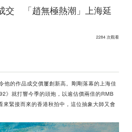
60萬成交 「趙無極熱潮」上海延
2284 次觀看
令他的作品成交價屢創新高。剛剛落幕的上海佳
2.92》就打響今季的頭炮，以逾估價兩倍的RMB
成交。看來緊接而來的香港秋拍中，這位抽象大師又會