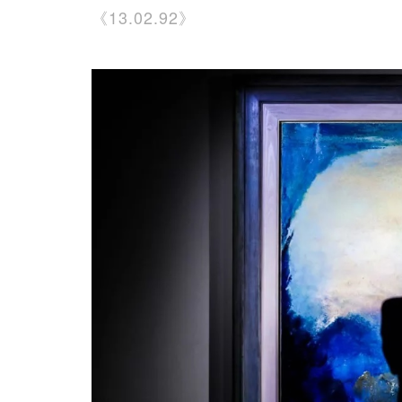
《13.02.92》