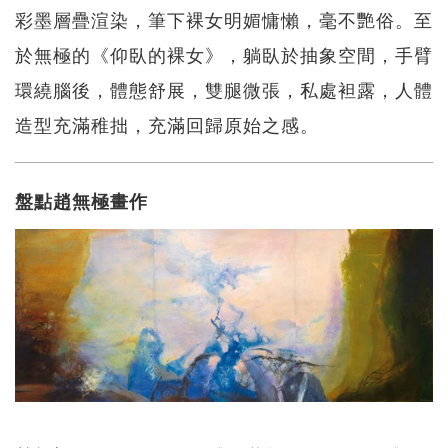
彩墨層疊渲染，筆下裸女明媚慵懶，毫不艷俗。至
於無極的《仰臥的裸女》，躺臥於抽象空間，手臂
環繞腦後，體態舒展，雙腿微張，私處袒露，人體
造型充滿稚拙，充滿回歸原始之感。
盤點趙無極畫作