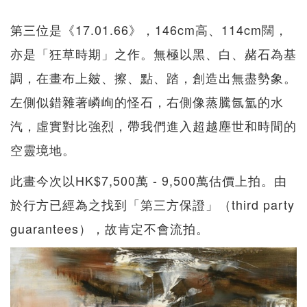
第三位是《17.01.66》，146cm高、114cm闊，
亦是「狂草時期」之作。無極以黑、白、赭石為基
調，在畫布上皴、擦、點、踏，創造出無盡勢象。
左側似錯雜著嶙峋的怪石，右側像蒸騰氤氳的水
汽，虛實對比強烈，帶我們進入超越塵世和時間的
空靈境地。
此畫今次以HK$7,500萬 - 9,500萬估價上拍。由
於行方已經為之找到「第三方保證」（third party
guarantees），故肯定不會流拍。