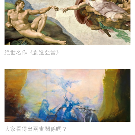
絕世名作《創造亞當》
大家看得出兩畫關係嗎？