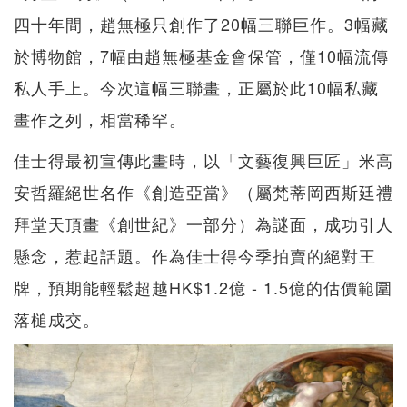
四十年間，趙無極只創作了20幅三聯巨作。3幅藏
於博物館，7幅由趙無極基金會保管，僅10幅流傳
私人手上。今次這幅三聯畫，正屬於此10幅私藏
畫作之列，相當稀罕。
佳士得最初宣傳此畫時，以「文藝復興巨匠」米高
安哲羅絕世名作《創造亞當》（屬梵蒂岡西斯廷禮
拜堂天頂畫《創世紀》一部分）為謎面，成功引人
懸念，惹起話題。作為佳士得今季拍賣的絕對王
牌，預期能輕鬆超越HK$1.2億 - 1.5億的估價範圍
落槌成交。