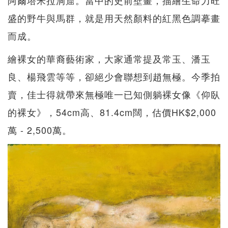
阿爾塔米拉洞窟。當中的史前壁畫，描繪生命力旺
盛的野牛與馬群，就是用天然顏料的紅黑色調摹畫
而成。
繪裸女的華裔藝術家，大家通常提及常玉、潘玉
良、楊飛雲等等，卻絕少會聯想到趙無極。今季拍
賣，佳士得就帶來無極唯一已知側躺裸女像《仰臥
的裸女》，54cm高、81.4cm闊，估價HK$2,000
萬 - 2,500萬。