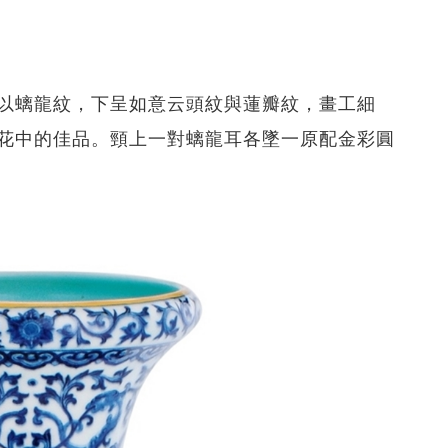
以螭龍紋，下呈如意云頭紋與蓮瓣紋，畫工細
花中的佳品。頸上一對螭龍耳各墜一原配金彩圓