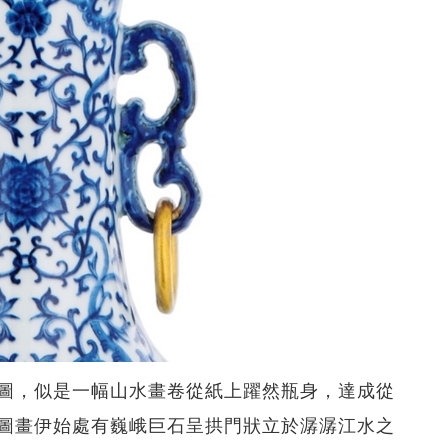
圖，似是一幅山水畫卷從紙上躍然瓶身，達成從
圖畫伊始處有巍峨巨石呈拱門狀立於潺潺江水之