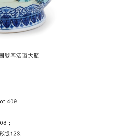
圖雙耳活環大瓶
 409
08；
彩版123。