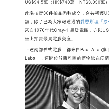
US$94.5萬（HK$740萬；NT$3,0
此場拍賣36件拍品悉數成交，合共斬獲US$1,
額，除了已為大家報道過的
愛恩斯坦「原
來自1970年代Cray-1 超級電腦，亦以US
坐上拍賣最貴電腦寶座。
上述兩部舊式電腦，都來自Paul Allen旗下科技
Labs」，這間位於西雅圖的博物館在疫