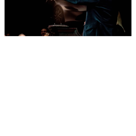
Hugh：最漫長的，是倫敦的「占士邦」主題拍
賣。我完全低估了「占士邦」的受歡迎程度，那次
我站在台上整整4.5小時。還有，幾年前在紐約的
「中國藝術品」拍賣。160件拍品，分開2個拍賣
官，每人負責80件，預計大約2小時可以完成。